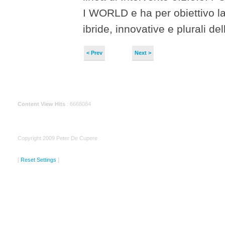
I WORLD e ha per obiettivo la r
ibride, innovative e plurali d
< Prev
Next >
Content View Hits
: 6668084
Copyright 2009 Peter De Cupere
[
Reset Settings
]