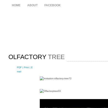
HOME
ABOUT
FACEBOOK
OLFACTORY
TREE
PDF
| Print |
E-
mail